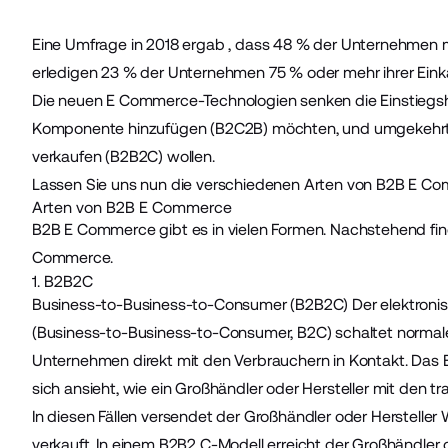
Eine Umfrage in
2018 ergab
, dass 48 % der Unternehmen mi
erledigen 23 % der Unternehmen 75 % oder mehr ihrer Einkä
Die neuen E Commerce-Technologien senken die Einstiegshü
Komponente hinzufügen (B2C2B) möchten, und umgekehrt fü
verkaufen (B2B2C) wollen.
Lassen Sie uns nun die verschiedenen Arten von B2B E C
Arten von B2B E Commerce
B2B E Commerce gibt es in vielen Formen. Nachstehend fin
Commerce.
1. B2B2C
Business-to-Business-to-Consumer (B2B2C) Der elektron
(Business-to-Business-to-Consumer, B2C) schaltet normal
Unternehmen direkt mit den Verbrauchern in Kontakt. Das
sich ansieht, wie ein Großhändler oder Hersteller mit den t
In diesen Fällen versendet der Großhändler oder Herstell
verkauft. In einem B2B2 C-Modell erreicht der Großhändler