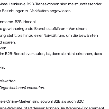
gewisse Lernkurve. B2B-Transaktionen sind meist umfassender
ge Beziehungen zu Verkäufern angewiesen.
Commerce-B2B-Handel.
se gewinnbringende Branche aufklären - Von einem
ng steht, bis hin zu einer Naivität rund um die bewährten
ld sparen.
ren.
m B2B-Bereich verkaufen, ist, dass sie nicht erkennen, dass
em:
elsketten.
rganisationen) verkaufen.
Viele Online-Marken sind sowohl B2B als auch B2C.
merce-Website. Stattdessen können Sie Website-Engagement