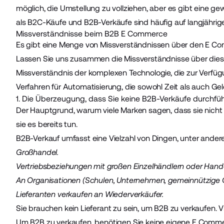
möglich, die Umstellung zu vollziehen, aber es gibt eine 
als B2C-Käufe und B2B-Verkäufe sind häufig auf langjähri
Missverständnisse beim B2B E Commerce
Es gibt eine Menge von Missverständnissen über den E 
Lassen Sie uns zusammen die Missverständnisse über die
Missverständnis der komplexen Technologie, die zur Verfügu
Verfahren für Automatisierung, die sowohl Zeit als auch Ge
1. Die Überzeugung, dass Sie keine B2B-Verkäufe durchfüh
Der Hauptgrund, warum viele Marken sagen, dass sie nicht i
sie es bereits tun.
B2B-Verkauf umfasst eine Vielzahl von Dingen, unter ander
Großhandel.
Vertriebsbeziehungen mit großen Einzelhändlern oder Hand
An Organisationen (Schulen, Unternehmen, gemeinnützige O
Lieferanten verkaufen an Wiederverkäufer.
Sie brauchen kein Lieferant zu sein, um B2B zu verkaufen. 
Um B2B zu verkaufen, benötigen Sie keine eigene E Com