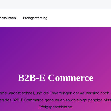
essourcen
Preisgestaltung
B2B-E Commerce
e wächst schnell, und die Erwartungen der Käufer sind hoch. 
en des B2B-E Commerce genauer an sowie einige gängige Miss
Erfolgsgeschichten.