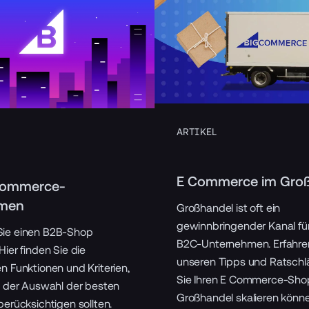
ARTIKEL
E Commerce im Gro
Commerce-
rmen
Großhandel ist oft ein
gewinnbringender Kanal für
ie einen B2B-Shop
B2C-Unternehmen. Erfahren
Hier finden Sie die
unseren Tipps und Ratschl
n Funktionen und Kriterien,
Sie Ihren E Commerce-Shop
ei der Auswahl der besten
Großhandel skalieren könne
berücksichtigen sollten.