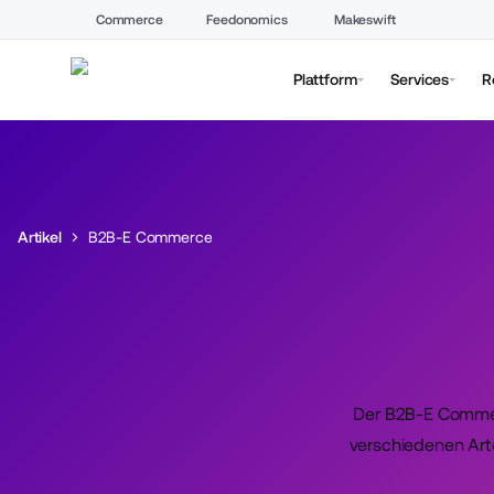
Commerce
Feedonomics
Makeswift
Plattform
Services
R
Artikel
B2B-E Commerce
Der B2B-E Commerc
verschiedenen Art