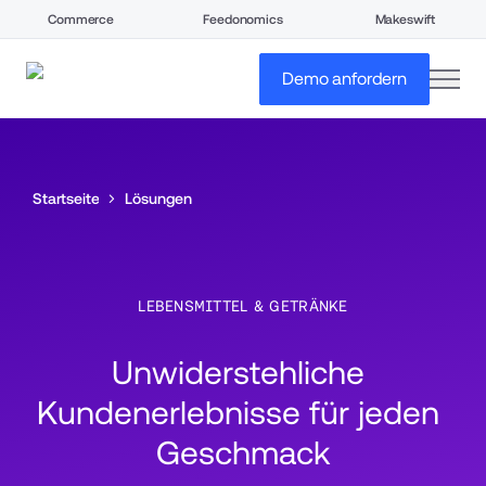
Commerce
Feedonomics
Makeswift
open
Demo anfordern
Startseite
Lösungen
LEBENSMITTEL & GETRÄNKE
Unwiderstehliche 
Kundenerlebnisse für jeden 
Geschmack