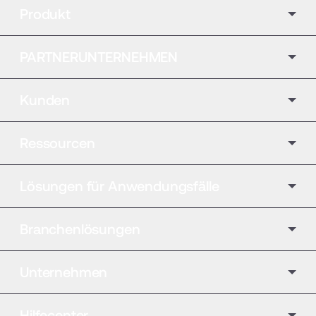
Produkt
PARTNERUNTERNEHMEN
Kunden
Ressourcen
Lösungen für Anwendungsfälle
Branchenlösungen
Unternehmen
Hilfecenter