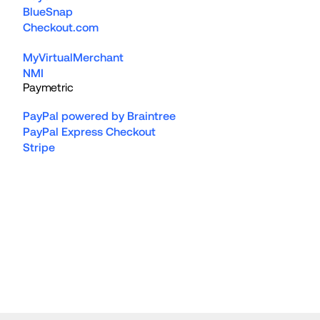
BlueSnap
Checkout.com
MyVirtualMerchant
NMI
Paymetric
PayPal powered by Braintree
PayPal Express Checkout
Stripe