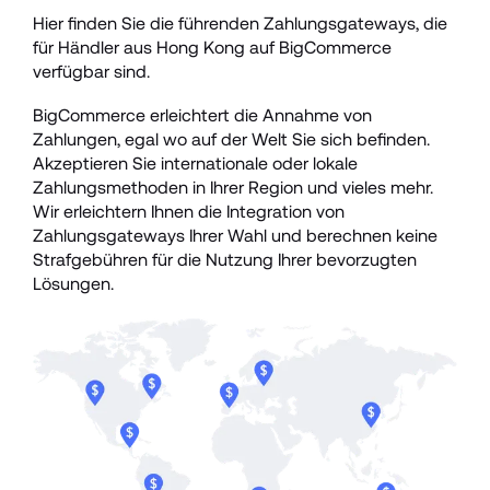
Hier finden Sie die führenden Zahlungsgateways, die 
für Händler aus Hong Kong auf BigCommerce 
verfügbar sind.
BigCommerce erleichtert die Annahme von 
Zahlungen, egal wo auf der Welt Sie sich befinden. 
Akzeptieren Sie internationale oder lokale 
Zahlungsmethoden in Ihrer Region und vieles mehr. 
Wir erleichtern Ihnen die Integration von 
Zahlungsgateways Ihrer Wahl und berechnen keine 
Strafgebühren für die Nutzung Ihrer bevorzugten 
Lösungen. 