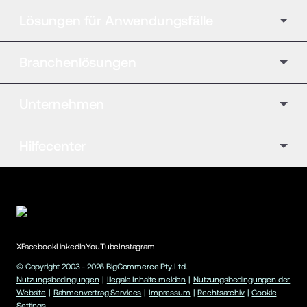
Lösungen für Anwendungsfälle
Branchenlösungen
Unternehmen
Hilfecenter
X
Facebook
LinkedIn
YouTube
Instagram
© Copyright 2003 -
2026
BigCommerce Pty. Ltd.
Nutzungsbedingungen
|
Illegale Inhalte melden
|
Nutzungsbedingungen der
Website
|
Rahmenvertrag Services
|
Impressum
|
Rechtsarchiv
|
Cookie
Settings